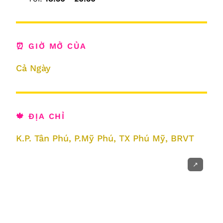
⏰ GIỜ MỞ CỦA
Cả Ngày
🍁 ĐỊA CHỈ
K.P. Tân Phú, P.Mỹ Phú, TX Phú Mỹ, BRVT
↗️