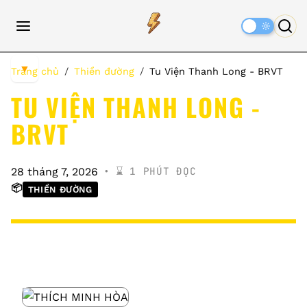
Dark
Mode
▼
Trang chủ
Thiền đường
Tu Viện Thanh Long - BRVT
TU VIỆN THANH LONG -
BRVT
⌛️ 1 PHÚT ĐỌC
28 tháng 7, 2026
📦
THIỀN ĐƯỜNG