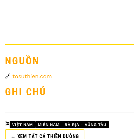
NGUỒN
🔗
tosuthien.com
GHI CHÚ
🎏
VIỆT NAM
MIỀN NAM
BÀ RỊA - VŨNG TÀU
← XEM TẤT CẢ THIỀN ĐƯỜNG