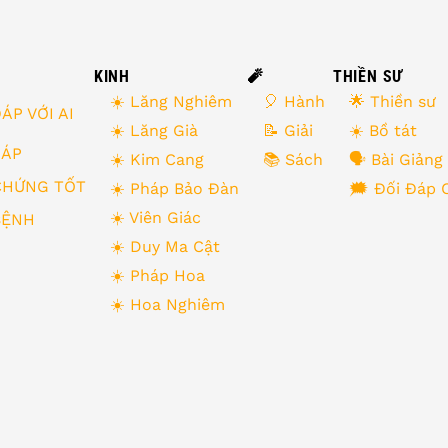
KINH
🧨
THIỀN SƯ
☀️ Lăng Nghiêm
🎈 Hành
🌟 Thiền sư
ÁP VỚI AI
☀️ Lăng Già
📝 Giải
☀️ Bồ tát
 ĐÁP
☀️ Kim Cang
📚 Sách
🗣 Bài Giảng
CHỨNG TỐT
☀️ Pháp Bảo Đàn
🗯 Đối Đáp 
☀️ Viên Giác
BỆNH
☀️ Duy Ma Cật
☀️ Pháp Hoa
☀️ Hoa Nghiêm