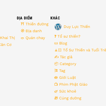
ĐỊA ĐIỂM
KHÁC
⛩ Thiền đường
Duy Lực Thiền
🧭 Địa danh
❓ Tổ sư thiền?
 Khai Thị
🥗 Quán chay
📜 Blog
Căn Cơ
🧘🏻 Tổ Sư Thiền và Tuổi Tr
✍️ Tác giả
📦 Category
🎏 Tag
🪷 Giới Luật
📺 Phim Phật Giáo
🌿️ Sức khoẻ
🎁️ Cúng dường