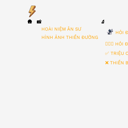
🛖
📸
🔬
▼
HOÀI NIỆM ÂN SƯ
HỎI Đ
HÌNH ẢNH THIỀN ĐƯỜNG
🙋🏻‍♂️ HỎI
✅ TRIỆU 
❌ THIỀN 