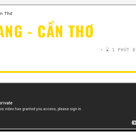
ần Thơ
ANG - CẦN THƠ
⌛️ 1 PHÚT Đ