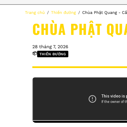
Trang chủ
Thiền đường
Chùa Phật Quang - C
CHÙA PHẬT QU
28 tháng 7, 2026
📦
THIỀN ĐƯỜNG