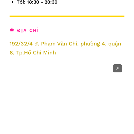
Tối:
18:30 - 20:30
🍁 ĐỊA CHỈ
192/32/4 đ. Phạm Văn Chí, phường 4, quận
6, Tp.Hồ Chí Minh
↗️