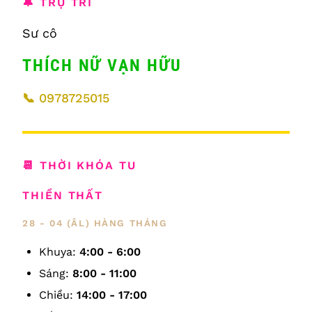
🔔 TRỤ TRÌ
Sư cô
THÍCH NỮ VẠN HỮU
📞
0978725015
📆 THỜI KHÓA TU
THIỀN THẤT
28 - 04 (ÂL) HÀNG THÁNG
Khuya:
4:00 - 6:00
Sáng:
8:00 - 11:00
Chiều:
14:00 - 17:00