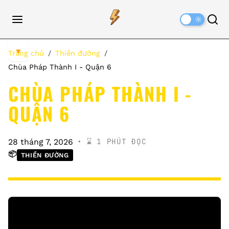
Dark
Mode
▼
Trang chủ
Thiền đường
Chùa Pháp Thành I - Quận 6
CHÙA PHÁP THÀNH I -
QUẬN 6
⌛️ 1 PHÚT ĐỌC
28 tháng 7, 2026
📦
THIỀN ĐƯỜNG