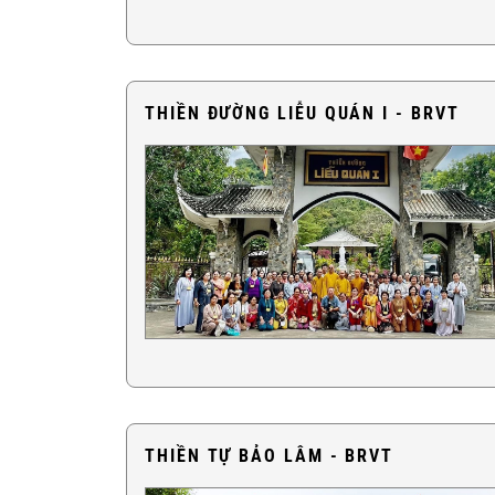
THIỀN ĐƯỜNG LIỄU QUÁN I - BRVT
THIỀN TỰ BẢO LÂM - BRVT