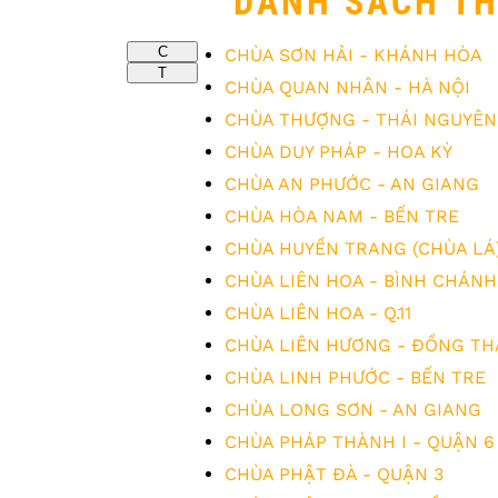
DANH SÁCH T
C
CHÙA SƠN HẢI - KHÁNH HÒA
T
CHÙA QUAN NHÂN - HÀ NỘI
CHÙA THƯỢNG - THÁI NGUYÊN
CHÙA DUY PHÁP - HOA KỲ
CHÙA AN PHƯỚC - AN GIANG
CHÙA HÒA NAM - BẾN TRE
CHÙA HUYỀN TRANG (CHÙA LÁ)
CHÙA LIÊN HOA - BÌNH CHÁNH
CHÙA LIÊN HOA - Q.11
CHÙA LIÊN HƯƠNG - ĐỒNG TH
CHÙA LINH PHƯỚC - BẾN TRE
CHÙA LONG SƠN - AN GIANG
CHÙA PHÁP THÀNH I - QUẬN 6
CHÙA PHẬT ĐÀ - QUẬN 3