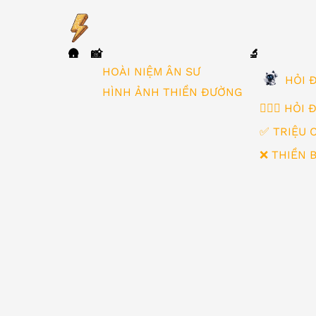
🛖
📸
🔬
▼
HOÀI NIỆM ÂN SƯ
HỎI Đ
HÌNH ẢNH THIỀN ĐƯỜNG
🙋🏻‍♂️ HỎI
✅ TRIỆU 
❌ THIỀN 