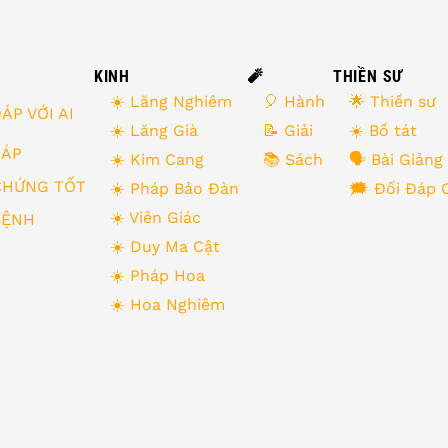
KINH
🧨
THIỀN SƯ
☀️ Lăng Nghiêm
🎈 Hành
🌟 Thiền sư
ÁP VỚI AI
☀️ Lăng Già
📝 Giải
☀️ Bồ tát
 ĐÁP
☀️ Kim Cang
📚 Sách
🗣 Bài Giảng
CHỨNG TỐT
☀️ Pháp Bảo Đàn
🗯 Đối Đáp 
☀️ Viên Giác
BỆNH
☀️ Duy Ma Cật
☀️ Pháp Hoa
☀️ Hoa Nghiêm