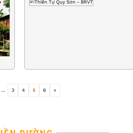
…
3
4
5
6
»