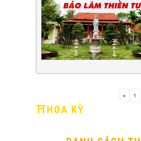
«
1
⛩️HOA KỲ