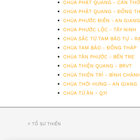
CHÙA PHẬT QUANG - CẦN THƠ
CHÙA PHẬT QUANG - ĐỒNG T
CHÙA PHƯỚC ĐIỀN - AN GIANG
CHÙA PHƯỚC LỘC - TÂY NINH
CHÙA SẮC TỨ TAM BẢO TỰ - RẠ
CHÙA TAM BẢO - ĐỒNG THÁP
CHÙA TÂN PHƯỚC - BẾN TRE
CHÙA THIỆN QUANG - BRVT
CHÙA THIÊN TRÌ - BÌNH CHÁN
CHÙA THỚI HƯNG - AN GIANG
CHÙA TỪ ÂN - Q.11
⚡️ TỔ SƯ THIỀN