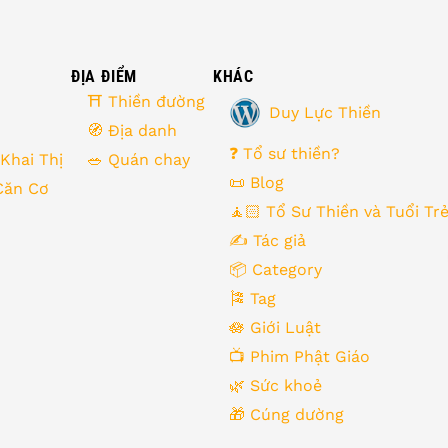
ĐỊA ĐIỂM
KHÁC
⛩ Thiền đường
Duy Lực Thiền
🧭 Địa danh
❓ Tổ sư thiền?
 Khai Thị
🥗 Quán chay
📜 Blog
Căn Cơ
🧘🏻 Tổ Sư Thiền và Tuổi Tr
✍️ Tác giả
📦 Category
🎏 Tag
🪷 Giới Luật
📺 Phim Phật Giáo
🌿️ Sức khoẻ
🎁️ Cúng dường