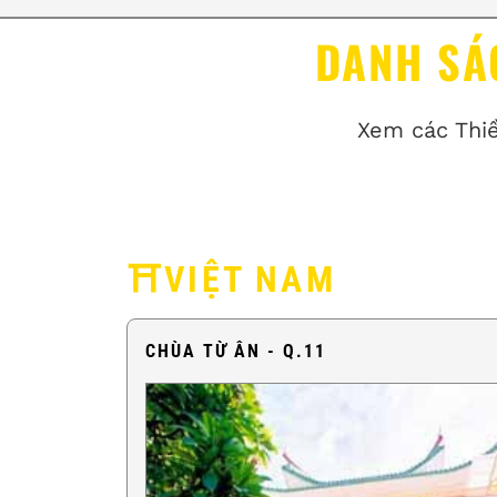
DANH SÁ
Xem các Thi
⛩️VIỆT NAM
CHÙA TỪ ÂN - Q.11