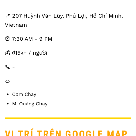
📍 207 Huỳnh Văn Lũy, Phú Lợi, Hồ Chí Minh,
Vietnam
⏰ 7:30 AM - 9 PM
💰 ₫15k+ / người
📞 -
🥗
Cơm Chay
Mì Quảng Chay
VỊ TRÍ TRÊN GOOGLE MAP