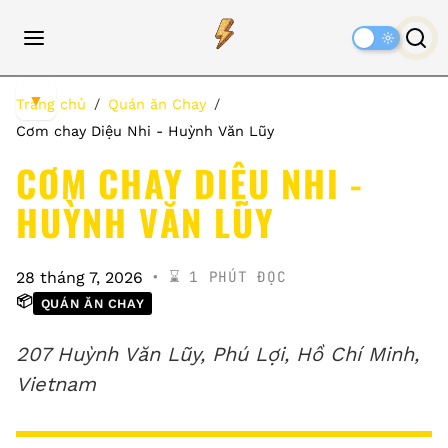
Dark
Mode
▼
Trang chủ
Quán ăn Chay
Cơm chay Diệu Nhi - Huỳnh Văn Lũy
CƠM CHAY DIỆU NHI -
HUỲNH VĂN LŨY
⌛️ 1 PHÚT ĐỌC
28 tháng 7, 2026
📦
QUÁN ĂN CHAY
207 Huỳnh Văn Lũy, Phú Lợi, Hồ Chí Minh,
Vietnam