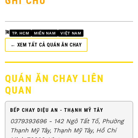
GHI CHÚ
🎏
TP. HCM
MIỀN NAM
VIỆT NAM
← XEM TẤT CẢ QUÁN ĂN CHAY
QUÁN ĂN CHAY LIÊN
QUAN
BẾP CHAY DIỆU AN - THẠNH MỸ TÂY
0379393696 - 142 Ngô Tất Tố, Phường
Thạnh Mỹ Tây, Thạnh Mỹ Tây, Hồ Chí