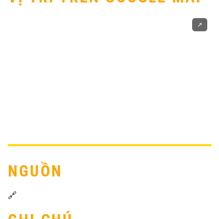
↗️
NGUỒN
🔗