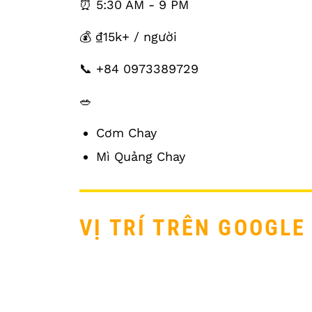
⏰ 5:30 AM - 9 PM
💰 ₫15k+ / người
📞 +84 0973389729
🥗
Cơm Chay
Mì Quảng Chay
VỊ TRÍ TRÊN GOOGLE