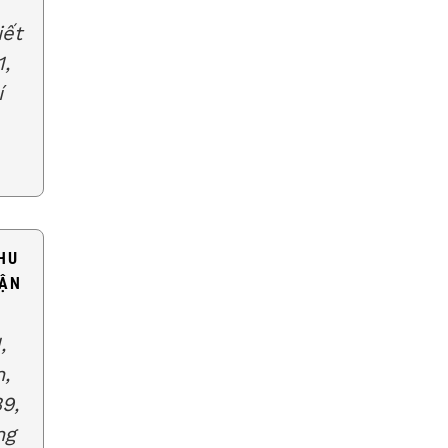
iết
1,
í
HU
UẬN
,
n,
9,
ng