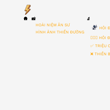
🛖
📸
🔬
▼
HOÀI NIỆM ÂN SƯ
HỎI Đ
HÌNH ẢNH THIỀN ĐƯỜNG
🙋🏻‍♂️ HỎI
✅ TRIỆU 
❌ THIỀN 