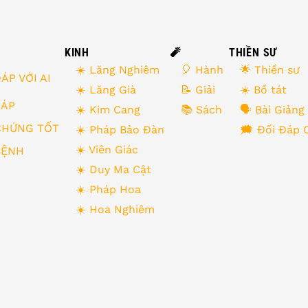
KINH
🧨
THIỀN SƯ
☀️ Lăng Nghiêm
🎈 Hành
🌟 Thiền sư
ÁP VỚI AI
☀️ Lăng Già
📝 Giải
☀️ Bồ tát
 ĐÁP
☀️ Kim Cang
📚 Sách
🗣 Bài Giảng
CHỨNG TỐT
☀️ Pháp Bảo Đàn
🗯 Đối Đáp 
☀️ Viên Giác
BỆNH
☀️ Duy Ma Cật
☀️ Pháp Hoa
☀️ Hoa Nghiêm