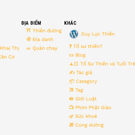
ĐỊA ĐIỂM
KHÁC
⛩ Thiền đường
Duy Lực Thiền
🧭 Địa danh
❓ Tổ sư thiền?
 Khai Thị
🥗 Quán chay
📜 Blog
Căn Cơ
🧘🏻 Tổ Sư Thiền và Tuổi Tr
✍️ Tác giả
📦 Category
🎏 Tag
🪷 Giới Luật
📺 Phim Phật Giáo
🌿️ Sức khoẻ
🎁️ Cúng dường