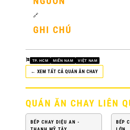
NGUỒN
🔗
GHI CHÚ
🎏
TP. HCM
MIỀN NAM
VIỆT NAM
← XEM TẤT CẢ QUÁN ĂN CHAY
QUÁN ĂN CHAY LIÊN 
BẾP CHAY DIỆU AN -
BẾP 
THẠNH MỸ TÂY
LỚN