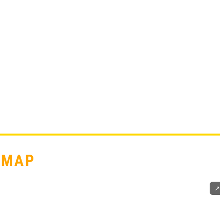
 MAP
↗️