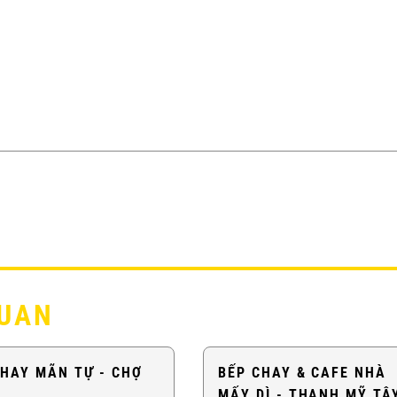
QUAN
CHAY MÃN TỰ - CHỢ
BẾP CHAY & CAFE NHÀ
MẤY DÌ - THẠNH MỸ TÂ