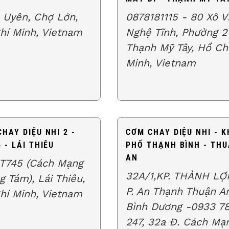
ạ Uyên, Chợ Lớn,
0878181115 - 80 Xô V
hí Minh, Vietnam
Nghệ Tĩnh, Phường 2
Thạnh Mỹ Tây, Hồ Ch
Minh, Vietnam
HAY DIỆU NHI 2 -
CƠM CHAY DIỆU NHI - K
 - LÁI THIÊU
PHỐ THẠNH BÌNH - TH
AN
T745 (Cách Mạng
32A/1,KP. THÀNH LỢI
g Tám), Lái Thiêu,
P. An Thạnh Thuận A
hí Minh, Vietnam
Bình Dương -0933 78
247, 32a Đ. Cách Mạ