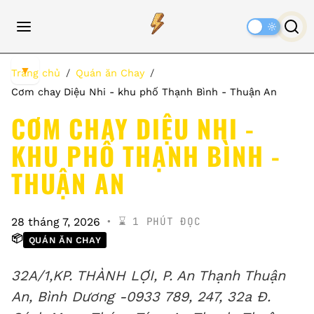
Dark
Mode
▼
Trang chủ
Quán ăn Chay
Cơm chay Diệu Nhi - khu phố Thạnh Bình - Thuận An
CƠM CHAY DIỆU NHI -
KHU PHỐ THẠNH BÌNH -
THUẬN AN
⌛️ 1 PHÚT ĐỌC
28 tháng 7, 2026
📦
QUÁN ĂN CHAY
32A/1,KP. THÀNH LỢI, P. An Thạnh Thuận
An, Bình Dương -0933 789, 247, 32a Đ.