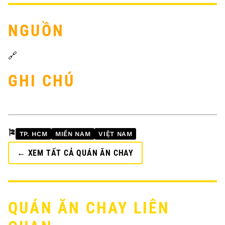
NGUỒN
🔗
GHI CHÚ
🎏
TP. HCM
MIỀN NAM
VIỆT NAM
← XEM TẤT CẢ QUÁN ĂN CHAY
QUÁN ĂN CHAY LIÊN