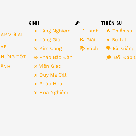
KINH
🧨
THIỀN SƯ
☀️ Lăng Nghiêm
🎈 Hành
🌟 Thiền sư
ÁP VỚI AI
☀️ Lăng Già
📝 Giải
☀️ Bồ tát
 ĐÁP
☀️ Kim Cang
📚 Sách
🗣 Bài Giảng
CHỨNG TỐT
☀️ Pháp Bảo Đàn
🗯 Đối Đáp 
☀️ Viên Giác
BỆNH
☀️ Duy Ma Cật
☀️ Pháp Hoa
☀️ Hoa Nghiêm