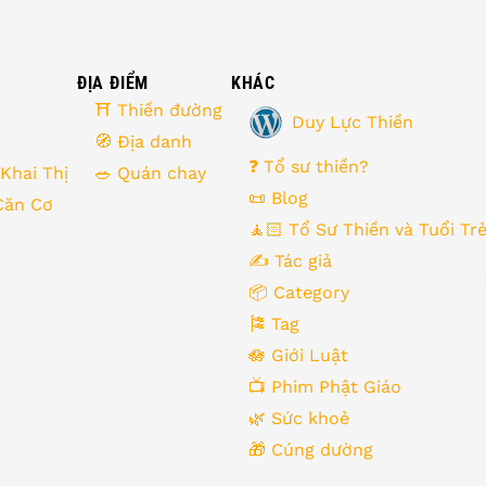
ĐỊA ĐIỂM
KHÁC
⛩ Thiền đường
Duy Lực Thiền
🧭 Địa danh
❓ Tổ sư thiền?
 Khai Thị
🥗 Quán chay
📜 Blog
Căn Cơ
🧘🏻 Tổ Sư Thiền và Tuổi Tr
✍️ Tác giả
📦 Category
🎏 Tag
🪷 Giới Luật
📺 Phim Phật Giáo
🌿️ Sức khoẻ
🎁️ Cúng dường