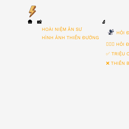
🛖
📸
🔬
▼
HOÀI NIỆM ÂN SƯ
HỎI Đ
HÌNH ẢNH THIỀN ĐƯỜNG
🙋🏻‍♂️ HỎI
✅ TRIỆU 
❌ THIỀN 