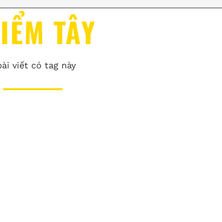
IỂM TÂY
bài viết có tag này