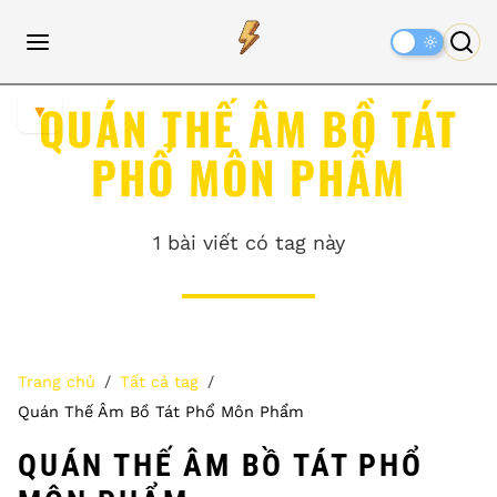
Dark
Mode
QUÁN THẾ ÂM BỒ TÁT
▼
PHỔ MÔN PHẨM
1 bài viết có tag này
Trang chủ
Tất cả tag
Quán Thế Âm Bồ Tát Phổ Môn Phẩm
QUÁN THẾ ÂM BỒ TÁT PHỔ