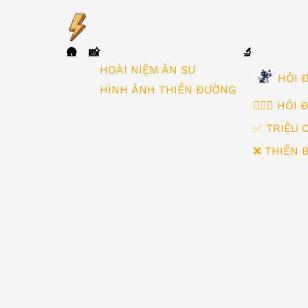
🛖
📸
🔬
▼
HOÀI NIỆM ÂN SƯ
HỎI Đ
HÌNH ẢNH THIỀN ĐƯỜNG
🙋🏻‍♂️ HỎI
✅ TRIỆU 
❌ THIỀN 