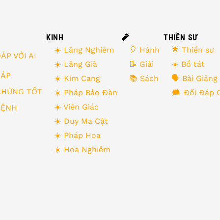
KINH
🧨
THIỀN SƯ
☀️ Lăng Nghiêm
🎈 Hành
🌟 Thiền sư
ÁP VỚI AI
☀️ Lăng Già
📝 Giải
☀️ Bồ tát
 ĐÁP
☀️ Kim Cang
📚 Sách
🗣 Bài Giảng
CHỨNG TỐT
☀️ Pháp Bảo Đàn
🗯 Đối Đáp 
☀️ Viên Giác
BỆNH
☀️ Duy Ma Cật
☀️ Pháp Hoa
☀️ Hoa Nghiêm