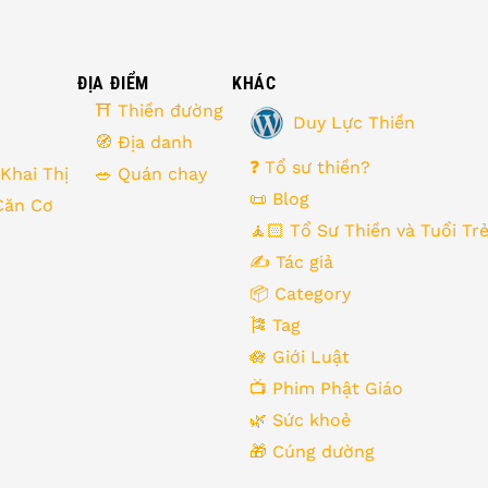
ĐỊA ĐIỂM
KHÁC
⛩ Thiền đường
Duy Lực Thiền
🧭 Địa danh
❓ Tổ sư thiền?
 Khai Thị
🥗 Quán chay
📜 Blog
Căn Cơ
🧘🏻 Tổ Sư Thiền và Tuổi Tr
✍️ Tác giả
📦 Category
🎏 Tag
🪷 Giới Luật
📺 Phim Phật Giáo
🌿️ Sức khoẻ
🎁️ Cúng dường