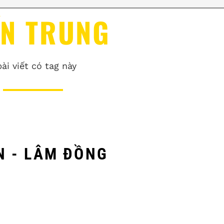
ỀN TRUNG
bài viết có tag này
N - LÂM ĐỒNG