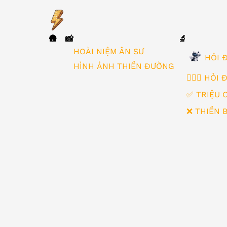
🛖
📸
🔬
▼
HOÀI NIỆM ÂN SƯ
HỎI Đ
HÌNH ẢNH THIỀN ĐƯỜNG
🙋🏻‍♂️ HỎI
✅ TRIỆU 
❌ THIỀN 