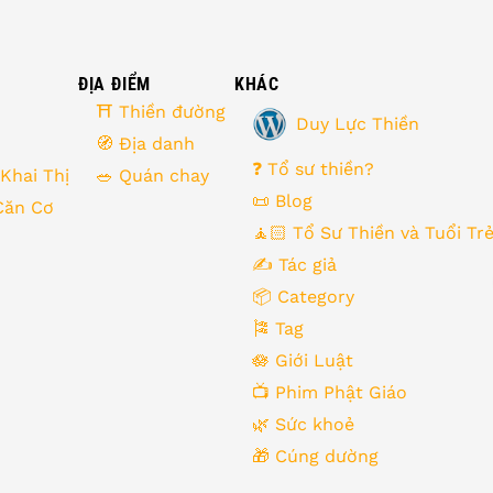
ĐỊA ĐIỂM
KHÁC
⛩ Thiền đường
Duy Lực Thiền
🧭 Địa danh
❓ Tổ sư thiền?
 Khai Thị
🥗 Quán chay
📜 Blog
Căn Cơ
🧘🏻 Tổ Sư Thiền và Tuổi Tr
✍️ Tác giả
📦 Category
🎏 Tag
🪷 Giới Luật
📺 Phim Phật Giáo
🌿️ Sức khoẻ
🎁️ Cúng dường