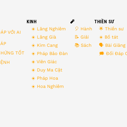
KINH
🧨
THIỀN SƯ
☀️ Lăng Nghiêm
🎈 Hành
🌟 Thiền sư
ÁP VỚI AI
☀️ Lăng Già
📝 Giải
☀️ Bồ tát
 ĐÁP
☀️ Kim Cang
📚 Sách
🗣 Bài Giảng
CHỨNG TỐT
☀️ Pháp Bảo Đàn
🗯 Đối Đáp 
☀️ Viên Giác
BỆNH
☀️ Duy Ma Cật
☀️ Pháp Hoa
☀️ Hoa Nghiêm