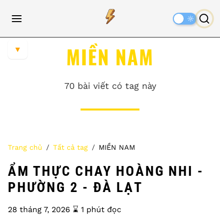
Dark
Mode
MIỀN NAM
▼
70 bài viết có tag này
Trang chủ
Tất cả tag
MIỀN NAM
ẨM THỰC CHAY HOÀNG NHI -
PHƯỜNG 2 - ĐÀ LẠT
28 tháng 7, 2026
⌛️ 1 phút đọc