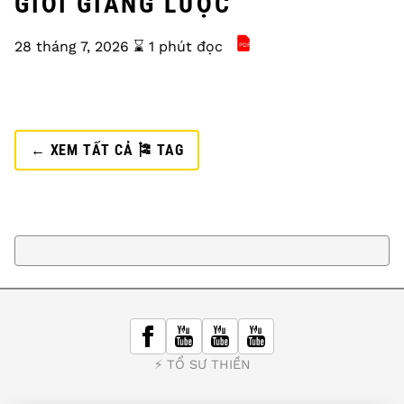
GIỚI GIẢNG LƯỢC
28 tháng 7, 2026
⌛️ 1 phút đọc
PDF
KINH PHẠM VÕNG BỒ TÁ
← XEM TẤT CẢ 🎏 TAG
⚡️ TỔ SƯ THIỀN