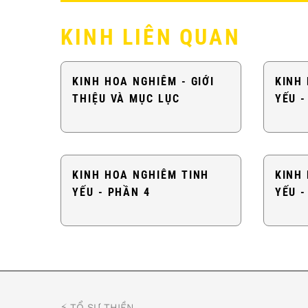
KINH LIÊN QUAN
KINH HOA NGHIÊM - GIỚI
KINH
THIỆU VÀ MỤC LỤC
YẾU -
KINH HOA NGHIÊM TINH
KINH
YẾU - PHẦN 4
YẾU -
⚡️ TỔ SƯ THIỀN