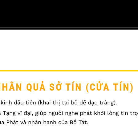
NHÂN QUẢ SỞ TÍN (CỬA TÍN)
kinh đầu tiên (khai thị tại bồ đề đạo tràng).
 Tạng vĩ đại, giúp người nghe phát khởi lòng tin tr
ủa Phật và nhân hạnh của Bồ Tát.