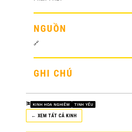
NGUỒN
🔗
GHI CHÚ
🎏
KINH HOA NGHIÊM
TINH YẾU
← XEM TẤT CẢ KINH