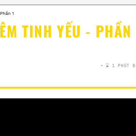
Phần 1
ÊM TINH YẾU - PHẦN
⌛️ 1 PHÚT Đ