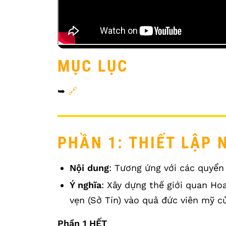
MỤC LỤC
➥
🔗
PHẦN 1: THIẾT LẬP 
Nội dung
: Tương ứng với các quyển 
Ý nghĩa
: Xây dựng thế giới quan Hoa
vẹn (Sở Tín) vào quả đức viên mỹ c
Phần 1 HẾT