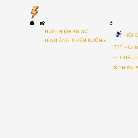
🛖
📸
🔬
▼
HOÀI NIỆM ÂN SƯ
HỎI Đ
HÌNH ẢNH THIỀN ĐƯỜNG
🙋🏻‍♂️ HỎI
✅ TRIỆU 
❌ THIỀN 