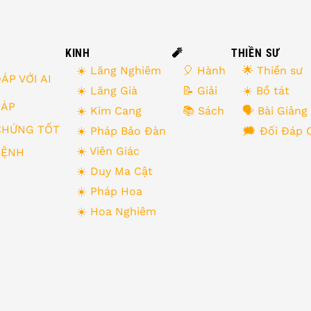
KINH
🧨
THIỀN SƯ
☀️ Lăng Nghiêm
🎈 Hành
🌟 Thiền sư
ÁP VỚI AI
☀️ Lăng Già
📝 Giải
☀️ Bồ tát
 ĐÁP
☀️ Kim Cang
📚 Sách
🗣 Bài Giảng
CHỨNG TỐT
☀️ Pháp Bảo Đàn
🗯 Đối Đáp 
☀️ Viên Giác
BỆNH
☀️ Duy Ma Cật
☀️ Pháp Hoa
☀️ Hoa Nghiêm