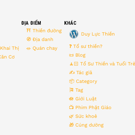
ĐỊA ĐIỂM
KHÁC
⛩ Thiền đường
Duy Lực Thiền
🧭 Địa danh
❓ Tổ sư thiền?
 Khai Thị
🥗 Quán chay
📜 Blog
Căn Cơ
🧘🏻 Tổ Sư Thiền và Tuổi Tr
✍️ Tác giả
📦 Category
🎏 Tag
🪷 Giới Luật
📺 Phim Phật Giáo
🌿️ Sức khoẻ
🎁️ Cúng dường
➤