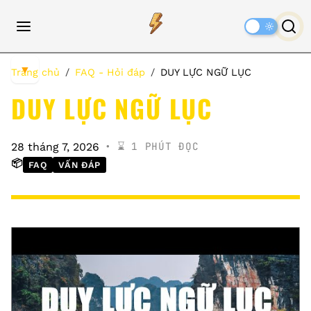
Dark
Mode
▼
Trang chủ
FAQ - Hỏi đáp
DUY LỰC NGỮ LỤC
DUY LỰC NGỮ LỤC
⌛️ 1 PHÚT ĐỌC
28 tháng 7, 2026
📦
FAQ
VẤN ĐÁP