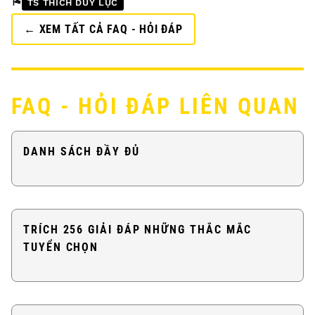
🎏
TS THÍCH DUY LỰC
← XEM TẤT CẢ FAQ - HỎI ĐÁP
FAQ - HỎI ĐÁP LIÊN QUAN
DANH SÁCH ĐẦY ĐỦ
TRÍCH 256 GIẢI ĐÁP NHỮNG THẮC MẮC
TUYỂN CHỌN