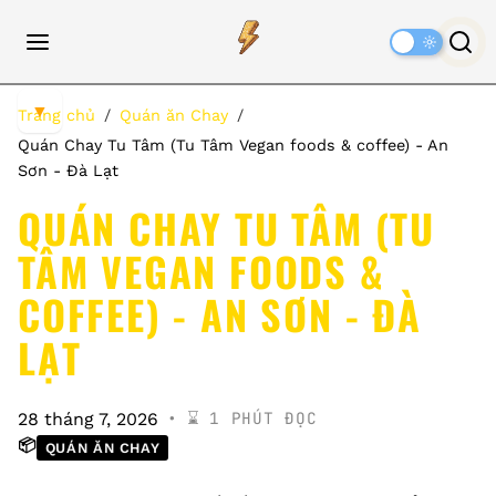
Dark
Mode
▼
Trang chủ
Quán ăn Chay
Quán Chay Tu Tâm (Tu Tâm Vegan foods & coffee) - An
Sơn - Đà Lạt
QUÁN CHAY TU TÂM (TU
TÂM VEGAN FOODS &
COFFEE) - AN SƠN - ĐÀ
LẠT
⌛️ 1 PHÚT ĐỌC
28 tháng 7, 2026
📦
QUÁN ĂN CHAY