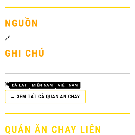
NGUỒN
🔗
GHI CHÚ
🎏
ĐÀ LẠT
MIỀN NAM
VIỆT NAM
← XEM TẤT CẢ QUÁN ĂN CHAY
QUÁN ĂN CHAY LIÊN