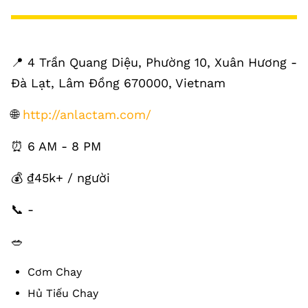
📍 4 Trần Quang Diệu, Phường 10, Xuân Hương -
Đà Lạt, Lâm Đồng 670000, Vietnam
🌐
http://anlactam.com/
⏰ 6 AM - 8 PM
💰 ₫45k+ / người
📞 -
🥗
Cơm Chay
Hủ Tiếu Chay