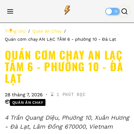
Dark
Mode
▼
Trang chủ
Quán ăn Chay
Quán cơm chay AN LẠC TÂM 6 - phường 10 - Đà Lạt
QUÁN CƠM CHAY AN LẠC
TÂM 6 - PHƯỜNG 10 - ĐÀ
LẠT
⌛️ 1 PHÚT ĐỌC
28 tháng 7, 2026
📦
QUÁN ĂN CHAY
4 Trần Quang Diệu, Phường 10, Xuân Hương
- Đà Lạt, Lâm Đồng 670000, Vietnam