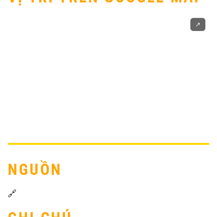
↗️
NGUỒN
🔗