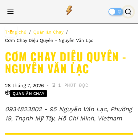
Dark
Mode
▼
Trang chủ
Quán ăn Chay
Cơm Chay Diệu Quyên - Nguyễn Văn Lạc
CƠM CHAY DIỆU QUYÊN -
NGUYỄN VĂN LẠC
⌛️ 1 PHÚT ĐỌC
28 tháng 7, 2026
📦
QUÁN ĂN CHAY
0934823802 - 95 Nguyễn Văn Lạc, Phường
19, Thạnh Mỹ Tây, Hồ Chí Minh, Vietnam