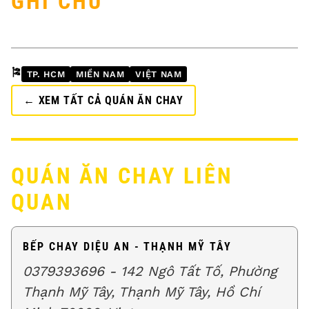
GHI CHÚ
🎏
TP. HCM
MIỀN NAM
VIỆT NAM
← XEM TẤT CẢ QUÁN ĂN CHAY
QUÁN ĂN CHAY LIÊN
QUAN
BẾP CHAY DIỆU AN - THẠNH MỸ TÂY
0379393696 - 142 Ngô Tất Tố, Phường
Thạnh Mỹ Tây, Thạnh Mỹ Tây, Hồ Chí