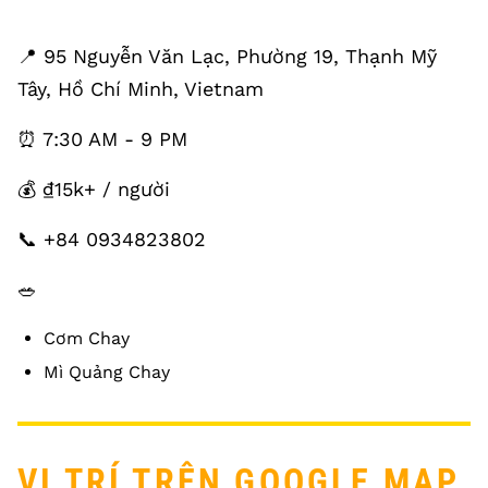
📍 95 Nguyễn Văn Lạc, Phường 19, Thạnh Mỹ
Tây, Hồ Chí Minh, Vietnam
⏰ 7:30 AM - 9 PM
💰 ₫15k+ / người
📞 +84 0934823802
🥗
Cơm Chay
Mì Quảng Chay
VỊ TRÍ TRÊN GOOGLE MAP