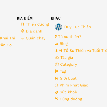
ĐỊA ĐIỂM
KHÁC
⛩ Thiền đường
Duy Lực Thiền
🧭 Địa danh
❓ Tổ sư thiền?
 Khai Thị
🥗 Quán chay
📜 Blog
Căn Cơ
🧘🏻 Tổ Sư Thiền và Tuổi Tr
✍️ Tác giả
📦 Category
🎏 Tag
🪷 Giới Luật
📺 Phim Phật Giáo
🌿️ Sức khoẻ
🎁️ Cúng dường