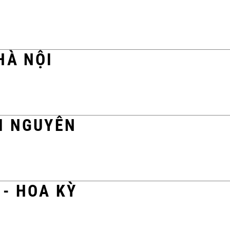
HÀ NỘI
I NGUYÊN
 - HOA KỲ