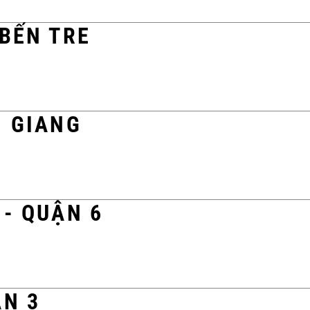
 BẾN TRE
N GIANG
 - QUẬN 6
ẬN 3