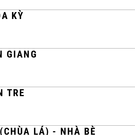
OA KỲ
N GIANG
N TRE
(CHÙA LÁ) - NHÀ BÈ