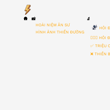
🛖
📸
🔬
▼
HOÀI NIỆM ÂN SƯ
HỎI Đ
HÌNH ẢNH THIỀN ĐƯỜNG
🙋🏻‍♂️ HỎI
✅ TRIỆU 
❌ THIỀN 