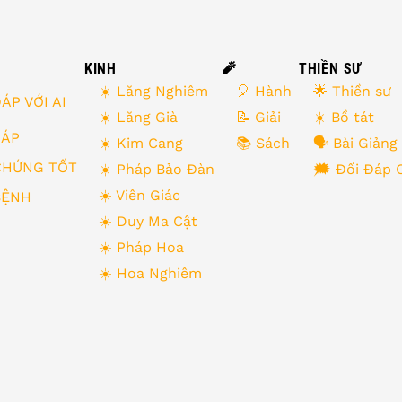
KINH
🧨
THIỀN SƯ
☀️ Lăng Nghiêm
🎈 Hành
🌟 Thiền sư
ÁP VỚI AI
☀️ Lăng Già
📝 Giải
☀️ Bồ tát
 ĐÁP
☀️ Kim Cang
📚 Sách
🗣 Bài Giảng
CHỨNG TỐT
☀️ Pháp Bảo Đàn
🗯 Đối Đáp 
☀️ Viên Giác
BỆNH
☀️ Duy Ma Cật
☀️ Pháp Hoa
☀️ Hoa Nghiêm