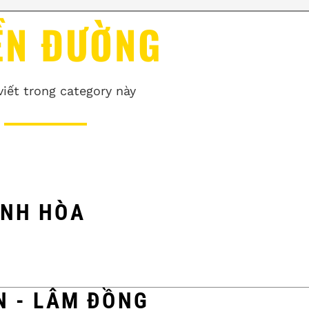
ỀN ĐƯỜNG
viết trong category này
ÁNH HÒA
N - LÂM ĐỒNG