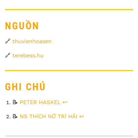
NGUỒN
🔗
thuvienhoasen
🔗
terebess.hu
GHI CHÚ
FOOTNOTES
📝
PETER HASKEL
↩
📝
NS THÍCH NỮ TRÍ HẢI
↩