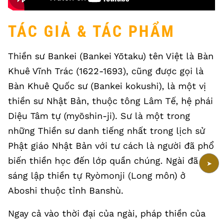
TÁC GIẢ & TÁC PHẨM
Thiền sư Bankei (Bankei Yōtaku) tên Việt là Bàn
Khuê Vĩnh Trác (1622-1693), cũng được gọi là
Bàn Khuê Quốc sư (Bankei kokushi), là một vị
thiền sư Nhật Bản, thuộc tông Lâm Tế, hệ phái
Diệu Tâm tự (myōshin-ji). Sư là một trong
những Thiền sư danh tiếng nhất trong lịch sử
Phật giáo Nhật Bản với tư cách là người đã phổ
biến thiền học đến lớp quần chúng. Ngài đã
➤
sáng lập thiền tự Ryòmonji (Long môn) ở
Aboshi thuộc tỉnh Banshù.
Ngay cả vào thời đại của ngài, pháp thiền của