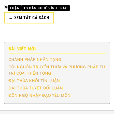
🎏
LUẬN
TS BÀN KHUÊ VĨNH TRÁC
← XEM TẤT CẢ SÁCH
BÀI VIẾT MỚI
CHÁNH PHÁP NHÃN TẠNG
CỘI NGUỒN TRUYỀN THỪA VÀ PHƯƠNG PHÁP TU
TRÌ CỦA THIỀN TÔNG
ĐẠI THỪA KHỞI TÍN LUẬN
ĐẠI THỪA TUYỆT ĐỐI LUẬN
ĐỐN NGỘ NHẬP ĐẠO YẾU MÔN