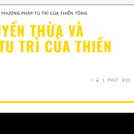
 PHƯƠNG PHÁP TU TRÌ CỦA THIỀN TÔNG
YỀN THỪA VÀ
U TRÌ CỦA THIỀN
⌛️ 1 PHÚT ĐỌC