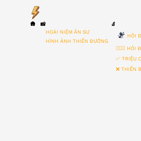
🛖
📸
🔬
▼
HOÀI NIỆM ÂN SƯ
HỎI Đ
HÌNH ẢNH THIỀN ĐƯỜNG
🙋🏻‍♂️ HỎI
✅ TRIỆU 
❌ THIỀN 