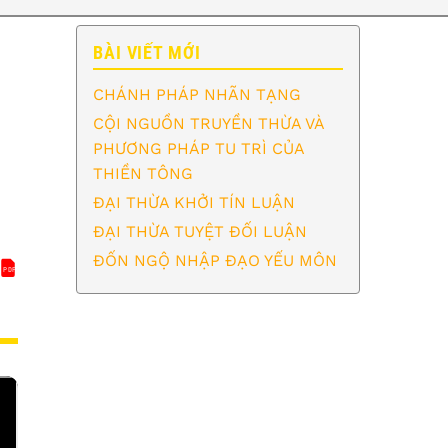
BÀI VIẾT MỚI
CHÁNH PHÁP NHÃN TẠNG
CỘI NGUỒN TRUYỀN THỪA VÀ
PHƯƠNG PHÁP TU TRÌ CỦA
THIỀN TÔNG
ĐẠI THỪA KHỞI TÍN LUẬN
ĐẠI THỪA TUYỆT ĐỐI LUẬN
ĐỐN NGỘ NHẬP ĐẠO YẾU MÔN
PDF
CỘI NGUỒN TRUYỀN THỪA VÀ PHƯƠNG PHÁP TU TRÌ CỦ