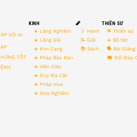
KINH
🧨
THIỀN SƯ
☀️ Lăng Nghiêm
🎈 Hành
🌟 Thiền sư
ÁP VỚI AI
☀️ Lăng Già
📝 Giải
☀️ Bồ tát
 ĐÁP
☀️ Kim Cang
📚 Sách
🗣 Bài Giảng
CHỨNG TỐT
☀️ Pháp Bảo Đàn
🗯 Đối Đáp 
☀️ Viên Giác
BỆNH
☀️ Duy Ma Cật
☀️ Pháp Hoa
☀️ Hoa Nghiêm