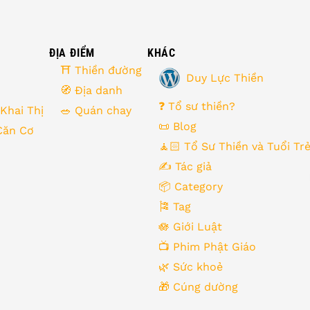
ĐỊA ĐIỂM
KHÁC
⛩ Thiền đường
Duy Lực Thiền
🧭 Địa danh
❓ Tổ sư thiền?
 Khai Thị
🥗 Quán chay
📜 Blog
Căn Cơ
🧘🏻 Tổ Sư Thiền và Tuổi Tr
✍️ Tác giả
📦 Category
➤
🎏 Tag
🪷 Giới Luật
📺 Phim Phật Giáo
🌿️ Sức khoẻ
🎁️ Cúng dường